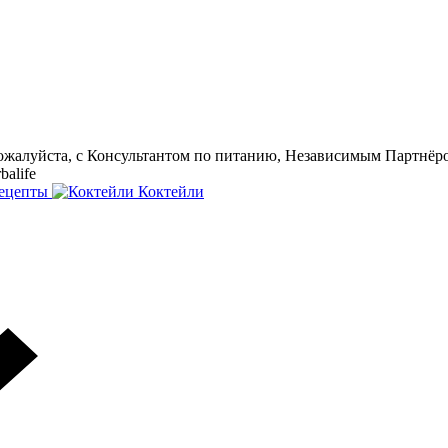
пожалуйста, с Консультантом по питанию, Независимым Партнёро
alife
ецепты
Коктейли