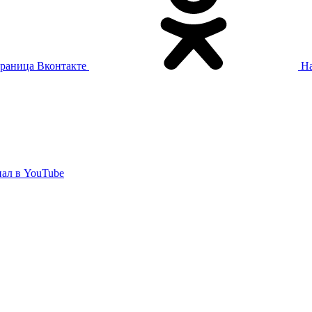
раница Вконтакте
На
ал в YouTube