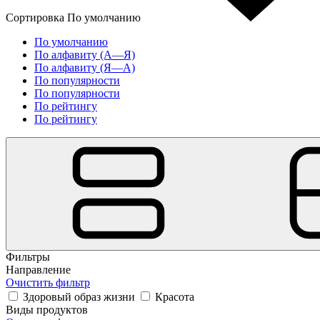
Сортировка
По умолчанию
По умолчанию
По алфавиту (А—Я)
По алфавиту (Я—А)
По популярности
По популярности
По рейтингу
По рейтингу
Фильтры
Направление
Очистить фильтр
Здоровый образ жизни
Красота
Виды продуктов