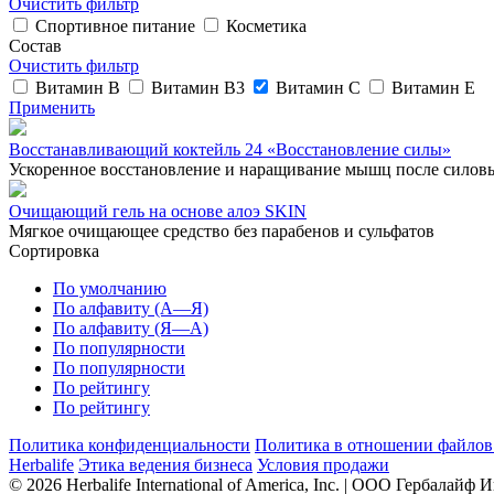
Очистить фильтр
Спортивное питание
Косметика
Состав
Очистить фильтр
Витамин B
Витамин B3
Витамин C
Витамин E
Применить
Восстанавливающий коктейль 24 «Восстановление силы»
Ускоренное восстановление и наращивание мышц после силов
Очищающий гель на основе алоэ SKIN
Мягкое очищающее средство без парабенов и сульфатов
Сортировка
По умолчанию
По алфавиту (А—Я)
По алфавиту (Я—А)
По популярности
По популярности
По рейтингу
По рейтингу
Политика конфиденциальности
Политика в отношении файлов 
Herbalife
Этика ведения бизнеса
Условия продажи
© 2026 Herbalife International of America, Inc. | ООО Гербалайф