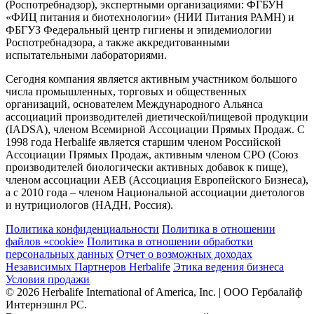
(Роспотребнадзор), экспертными организациями: ФГБУН
«ФИЦ питания и биотехнологии» (НИИ Питания РАМН) и
ФБГУЗ Федеральный центр гигиены и эпидемиологии
Роспотребнадзора, а также аккредитованными
испытательными лабораториями.
Сегодня компания является активным участником большого
числа промышленных, торговых и общественных
организаций, основателем Международного Альянса
ассоциаций производителей диетической/пищевой продукции
(IADSA), членом Всемирной Ассоциации Прямых Продаж. С
1998 года Herbalife является старшим членом Российской
Ассоциации Прямых Продаж, активным членом СРО (Союз
производителей биологически активных добавок к пище),
членом ассоциации AEB (Ассоциация Европейского Бизнеса),
а с 2010 года – членом Национальной ассоциации диетологов
и нутрициологов (НАДН, Россия).
Политика конфиденциальности
Политика в отношении
файлов «cookie»
Политика в отношении обработки
персональных данных
Отчет о возможных доходах
Независимых Партнеров Herbalife
Этика ведения бизнеса
Условия продажи
© 2026 Herbalife International of America, Inc. | ООО Гербалайф
Интернэшнл РС.