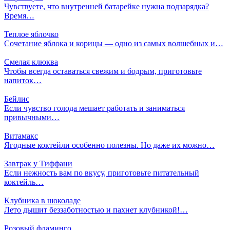
Чувствуете, что внутренней батарейке нужна подзарядка?
Время…
Теплое яблочко
Сочетание яблока и корицы — одно из самых волшебных и…
Смелая клюква
Чтобы всегда оставаться свежим и бодрым, приготовьте
напиток…
Бейлис
Если чувство голода мешает работать и заниматься
привычными…
Витамакс
Ягодные коктейли особенно полезны. Но даже их можно…
Завтрак у Тиффани
Если нежность вам по вкусу, приготовьте питательный
коктейль…
Клубника в шоколаде
Лето дышит беззаботностью и пахнет клубникой!…
Розовый фламинго