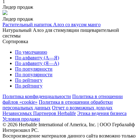
1
Лидер продаж
Лидер продаж
Растительный напиток Алоэ со вкусом манго
Натуральный Алоэ для стимуляции пищеварительной
системы
Сортировка
По умолчанию
По алфавиту (А—Я)
По алфавиту (Я—А)
По популярности
По популярности
По рейтингу
По рейтингу
Политика конфиденциальности
Политика в отношении
файлов «cookie»
Политика в отношении обработки
персональных данных
Отчет о возможных доходах
Независимых Партнеров Herbalife
Этика ведения бизнеса
Условия продажи
© 2026 Herbalife International of America, Inc. | ООО Гербалайф
Интернэшнл РС.
Воспроизведение материалов данного сайта возможно только