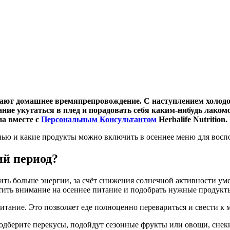
ют домашнее времяпрепровождение. С наступлением холодов
ние укутаться в плед и порадовать себя каким-нибудь лаком
а вместе с
Персональным Консультантом
Herbalife Nutrition.
енью и какие продукты можно включить в осеннее меню для вос
ий период?
одить больше энергии, за счёт снижения солнечной активности 
атить внимание на осеннее питание и подобрать нужные продукт
итание. Это позволяет еде полноценно перевариться и свести к
берите перекусы, подойдут сезонные фрукты или овощи, снеки,