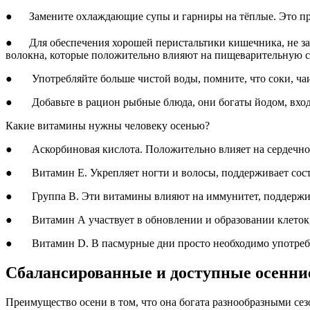
● Замените охлаждающие супы и гарниры на тёплые. Это прид
● Для обеспечения хорошей перистальтики кишечника, не за
волокна, которые положительно влияют на пищеварительную с
● Употребляйте больше чистой воды, помните, что соки, чаи 
● Добавьте в рацион рыбные блюда, они богаты йодом, вход
Какие витамины нужны человеку осенью?
● Аскорбиновая кислота. Положительно влияет на сердечно-со
● Витамин Е. Укрепляет ногти и волосы, поддерживает состо
● Группа В. Эти витамины влияют на иммунитет, поддержива
● Витамин А участвует в обновлении и образовании клеток, 
● Витамин D. В пасмурные дни просто необходимо употреблят
Сбалансированные и доступные осенни
Преимущество осени в том, что она богата разнообразными се