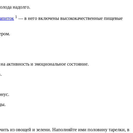
олода надолго.
1
апиток
— в него включены высококачественные пищевые
ером.
на активность и эмоциональное состояние.
.
онус.
цы.
ить из овощей и зелени. Наполняйте ими половину тарелки, в