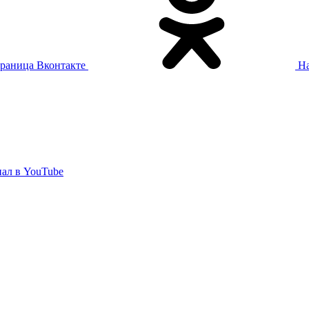
раница Вконтакте
На
ал в YouTube