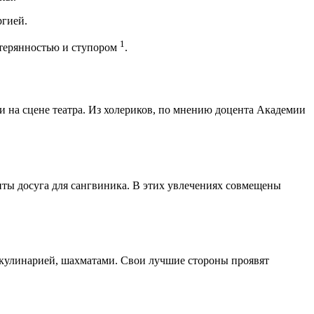
ргией.
1
стерянностью и ступором
.
ли на сцене театра. Из холериков, по мнению доцента Академии
нты досуга для сангвиника. В этих увлечениях совмещены
 кулинарией, шахматами. Свои лучшие стороны проявят