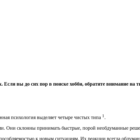
х. Если вы до сих пор в поиске хобби, обратите внимание на 
1
нная психология выделяет четыре чистых типа
.
ми. Они склонны принимать быстрые, порой необдуманные реш
пособляемостью к новым ситуациям. Их реакции всегда обдума