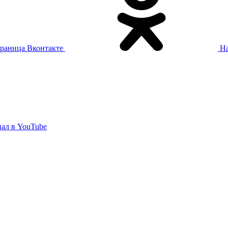
раница Вконтакте
На
ал в YouTube