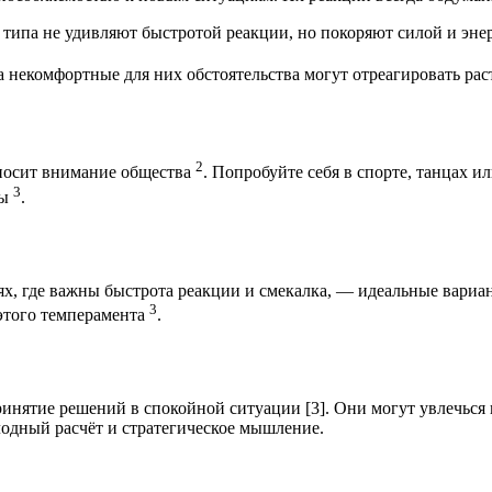
 типа не удивляют быстротой реакции, но покоряют силой и эне
 некомфортные для них обстоятельства могут отреагировать ра
2
иносит внимание общества
. Попробуйте себя в спорте, танцах и
3
ры
.
ях, где важны быстрота реакции и смекалка, — идеальные вариа
3
 этого темперамента
.
инятие решений в спокойной ситуации [3]. Они могут увлечься
лодный расчёт и стратегическое мышление.