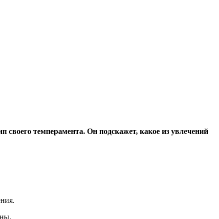
тип своего темперамента. Он подскажет, какое из увлечений
ения.
нны.